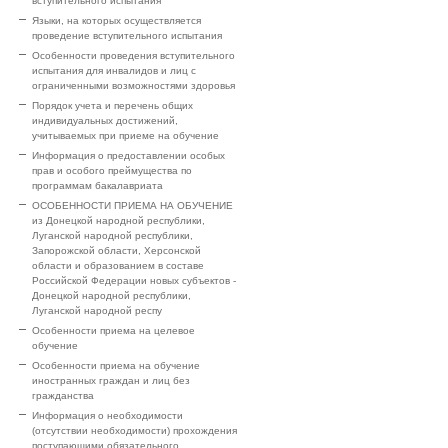
вступительного испытания
Языки, на которых осуществляется
проведение вступительного испытания
Особенности проведения вступительного
испытания для инвалидов и лиц с
ограниченными возможностями здоровья
Порядок учета и перечень общих
индивидуальных достижений,
учитываемых при приеме на обучение
Информация о предоставлении особых
прав и особого преймущества по
программам бакалавриата
ОСОБЕННОСТИ ПРИЕМА НА ОБУЧЕНИЕ
из Донецкой народной республики,
Луганской народной республики,
Запорожской области, Херсонской
области и образованием в составе
Российской Федерации новых субъектов -
Донецкой народной республики,
Луганской народной респу
Особенности приема на целевое
обучение
Особенности приема на обучение
иностранных граждан и лиц без
гражданства
Информация о необходимости
(отсутствии необходимости) прохождения
поступающими обязательного