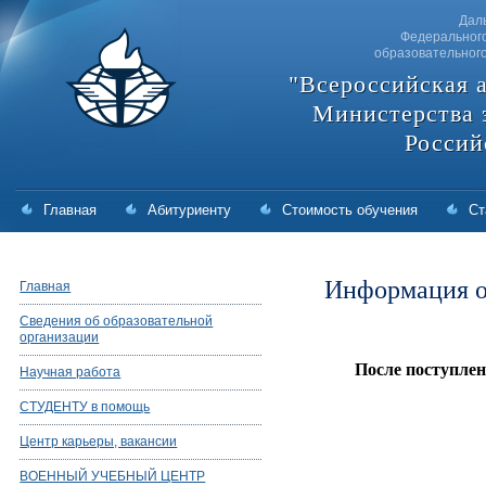
Дал
Федерального
образовательног
"Всероссийская 
Министерства 
Россий
Главная
Абитуриенту
Стоимость обучения
Ст
Информация о
Главная
Сведения об образовательной
организации
После поступлен
Научная работа
СТУДЕНТУ в помощь
Центр карьеры, вакансии
ВОЕННЫЙ УЧЕБНЫЙ ЦЕНТР