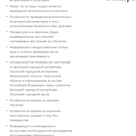
вступительного испытания
Языки, на которых осуществляется
проведение вступительного испытания
Особенности проведения вступительного
испытания для инвалидов и лиц с
ограниченными возможностями здоровья
Порядок учета и перечень общих
индивидуальных достижений,
учитываемых при приеме на обучение
Информация о предоставлении особых
прав и особого преймущества по
программам бакалавриата
ОСОБЕННОСТИ ПРИЕМА НА ОБУЧЕНИЕ
из Донецкой народной республики,
Луганской народной республики,
Запорожской области, Херсонской
области и образованием в составе
Российской Федерации новых субъектов -
Донецкой народной республики,
Луганской народной респу
Особенности приема на целевое
обучение
Особенности приема на обучение
иностранных граждан и лиц без
гражданства
Информация о необходимости
(отсутствии необходимости) прохождения
поступающими обязательного