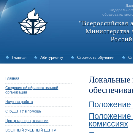
Дал
Федерального
образовательног
"Всероссийская 
Министерства 
Россий
Главная
Абитуриенту
Стоимость обучения
Ст
Локальные 
Главная
обеспечив
Сведения об образовательной
организации
Научная работа
Положение 
СТУДЕНТУ в помощь
Положение 
Центр карьеры, вакансии
комиссиях
ВОЕННЫЙ УЧЕБНЫЙ ЦЕНТР