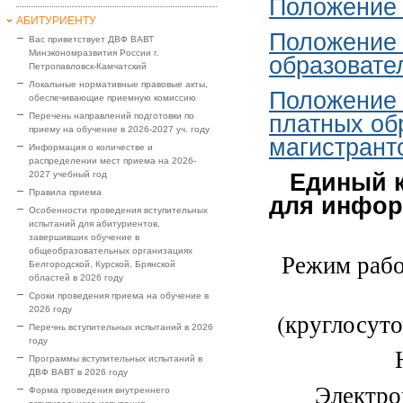
Положение 
АБИТУРИЕНТУ
Положение 
Вас приветствует ДВФ ВАВТ
Минэкономразвития России г.
образовате
Петропавловск-Камчатский
Локальные нормативные правовые акты,
Положение 
обеспечивающие приемную комиссию
платных об
Перечень направлений подготовки по
приему на обучение в 2026-2027 уч. году
магистрант
Информация о количестве и
распределении мест приема на 2026-
Единый к
2027 учебный год
Правила приема
для инфор
Особенности проведения вступительных
испытаний для абитуриентов,
завершивших обучение в
общеобразовательных организациях
Режим рабо
Белгородской, Курской, Брянской
областей в 2026 году
Сроки проведения приема на обучение в
2026 году
(круглосуто
Перечнь вступительных испытаний в 2026
году
Программы вступительных испытаний в
ДВФ ВАВТ в 2026 году
Электро
Форма проведения внутреннего