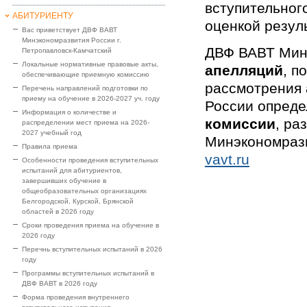
вступительног
АБИТУРИЕНТУ
оценкой резул
Вас приветствует ДВФ ВАВТ
Минэкономразвития России г.
ДВФ ВАВТ Мин
Петропавловск-Камчатский
Локальные нормативные правовые акты,
апелляций
, п
обеспечивающие приемную комиссию
рассмотрения 
Перечень направлений подготовки по
приему на обучение в 2026-2027 уч. году
России опред
Информация о количестве и
комиссии
, р
распределении мест приема на 2026-
2027 учебный год
Минэкономразв
Правила приема
vavt.ru
Особенности проведения вступительных
испытаний для абитуриентов,
завершивших обучение в
общеобразовательных организациях
Белгородской, Курской, Брянской
областей в 2026 году
Сроки проведения приема на обучение в
2026 году
Перечнь вступительных испытаний в 2026
году
Программы вступительных испытаний в
ДВФ ВАВТ в 2026 году
Форма проведения внутреннего