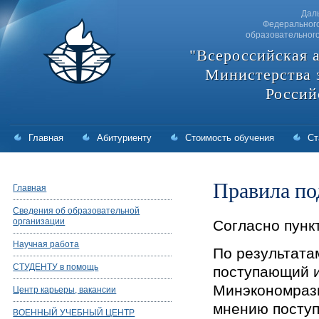
Дал
Федерального
образовательног
"Всероссийская 
Министерства 
Россий
Главная
Абитуриенту
Стоимость обучения
Ст
Правила по
Главная
Сведения об образовательной
организации
Согласно пунк
Научная работа
По результата
СТУДЕНТУ в помощь
поступающий и
Минэкономраз
Центр карьеры, вакансии
мнению поступ
ВОЕННЫЙ УЧЕБНЫЙ ЦЕНТР