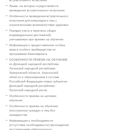
вступительного испытания
Языки, на которых осуществляется
проведение вступительного испытания
Особенности проведения вступительного
испытания для инвалидов и лиц с
ограниченными возможностями здоровья
Порядок учета и перечень общих
индивидуальных достижений,
учитываемых при приеме на обучение
Информация о предоставлении особых
прав и особого преймущества по
программам бакалавриата
ОСОБЕННОСТИ ПРИЕМА НА ОБУЧЕНИЕ
из Донецкой народной республики,
Луганской народной республики,
Запорожской области, Херсонской
области и образованием в составе
Российской Федерации новых субъектов -
Донецкой народной республики,
Луганской народной респу
Особенности приема на целевое
обучение
Особенности приема на обучение
иностранных граждан и лиц без
гражданства
Информация о необходимости
(отсутствии необходимости) прохождения
поступающими обязательного