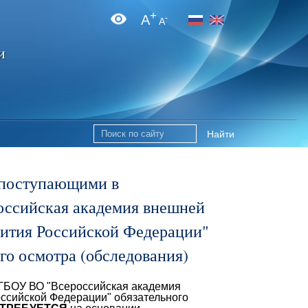
+
A
-
A
и
Найти
 поступающими в
ссийская академия внешней
вития Российской Федерации"
го осмотра (обследования)
ГБОУ ВО "Всероссийская академия
оссийской Федерации" обязательного