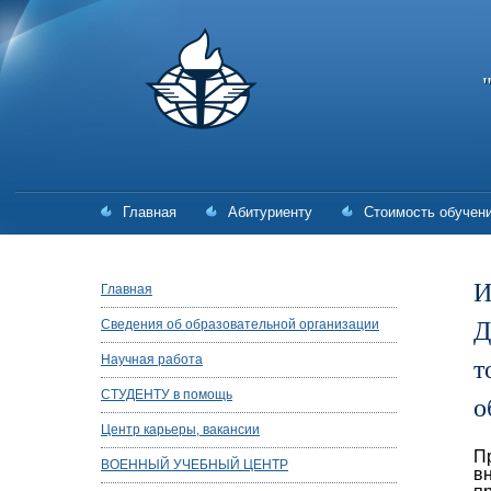
Главная
Абитуриенту
Стоимость обучен
И
Главная
Д
Сведения об образовательной организации
т
Научная работа
СТУДЕНТУ в помощь
о
Центр карьеры, вакансии
П
ВОЕННЫЙ УЧЕБНЫЙ ЦЕНТР
в