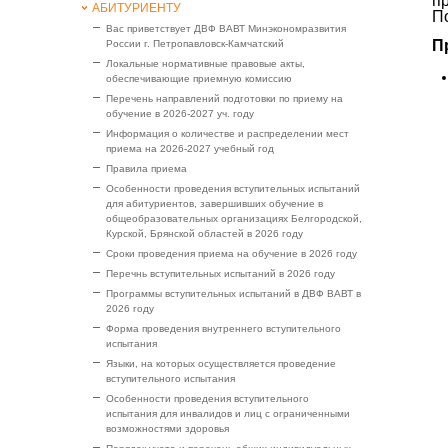
п
АБИТУРИЕНТУ
П
Вас приветствует ДВФ ВАВТ Минэкономразвития
П
России г. Петропавловск-Камчатский
Локальные нормативные правовые акты,
обеспечивающие приемную комиссию
Перечень направлений подготовки по приему на
обучение в 2026-2027 уч. году
Информация о количестве и распределении мест
приема на 2026-2027 учебный год
Правила приема
Особенности проведения вступительных испытаний
для абитуриентов, завершивших обучение в
общеобразовательных организациях Белгородской,
Курской, Брянской областей в 2026 году
Сроки проведения приема на обучение в 2026 году
Перечнь вступительных испытаний в 2026 году
Программы вступительных испытаний в ДВФ ВАВТ в
2026 году
Форма проведения внутреннего вступительного
испытания
Языки, на которых осуществляется проведение
вступительного испытания
Особенности проведения вступительного
испытания для инвалидов и лиц с ограниченными
возможностями здоровья