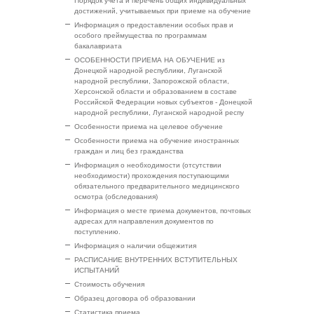
Порядок учета и перечень общих индивидуальных
достижений, учитываемых при приеме на обучение
Информация о предоставлении особых прав и
особого преймущества по программам
бакалавриата
ОСОБЕННОСТИ ПРИЕМА НА ОБУЧЕНИЕ из
Донецкой народной республики, Луганской
народной республики, Запорожской области,
Херсонской области и образованием в составе
Российской Федерации новых субъектов - Донецкой
народной республики, Луганской народной респу
Особенности приема на целевое обучение
Особенности приема на обучение иностранных
граждан и лиц без гражданства
Информация о необходимости (отсутствии
необходимости) прохождения поступающими
обязательного предварительного медицинского
осмотра (обследования)
Информация о месте приема документов, почтовых
адресах для направления документов по
поступлению.
Информация о наличии общежития
РАСПИСАНИЕ ВНУТРЕННИХ ВСТУПИТЕЛЬНЫХ
ИСПЫТАНИЙ
Стоимость обучения
Образец договора об образовании
Статистика приема