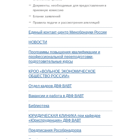
Документы, необходимые для предоставления в
приемную комиссию
Бланки заявлений
Правила подачи и рассмотрения апелляций
Единый контакт-центр Минобрнауки России
НОВОСТИ
Программы повышения квалификации и
профессиональной переподготовки,
подготовительные курсы
КРОО «ВОЛЬНОЕ ЭКОНОМИЧЕСКОЕ
ОБЩЕСТВО РОССИИ»
Отдел кадров ДВФ ВАВТ
Вакансии и работа в ДВФ ВАВТ
Библиотека
ЮРИДИЧЕСКАЯ КЛИНИКА при кафедре
«Юриспруденция» ДВФ ВАВТ
Предписания Рособрнадзора