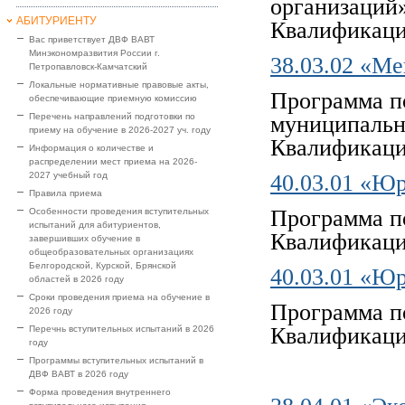
организаций
АБИТУРИЕНТУ
Квалификаци
Вас приветствует ДВФ ВАВТ
Минэкономразвития России г.
38.03.02 «М
Петропавловск-Камчатский
Локальные нормативные правовые акты,
Программа п
обеспечивающие приемную комиссию
Перечень направлений подготовки по
муниципальн
приему на обучение в 2026-2027 уч. году
Квалификаци
Информация о количестве и
распределении мест приема на 2026-
2027 учебный год
40.03.01 «Ю
Правила приема
Программа п
Особенности проведения вступительных
испытаний для абитуриентов,
Квалификаци
завершивших обучение в
общеобразовательных организациях
Белгородской, Курской, Брянской
40.03.01 «Ю
областей в 2026 году
Сроки проведения приема на обучение в
Программа п
2026 году
Квалификаци
Перечнь вступительных испытаний в 2026
году
Программы вступительных испытаний в
ДВФ ВАВТ в 2026 году
Форма проведения внутреннего