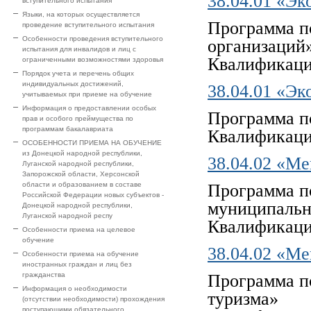
38.04.01 «Э
вступительного испытания
Языки, на которых осуществляется
Программа п
проведение вступительного испытания
Особенности проведения вступительного
организаций
испытания для инвалидов и лиц с
Квалификаци
ограниченными возможностями здоровья
Порядок учета и перечень общих
индивидуальных достижений,
38.04.01 «Э
учитываемых при приеме на обучение
Информация о предоставлении особых
Программа п
прав и особого преймущества по
программам бакалавриата
Квалификаци
ОСОБЕННОСТИ ПРИЕМА НА ОБУЧЕНИЕ
из Донецкой народной республики,
38.04.02 «М
Луганской народной республики,
Запорожской области, Херсонской
области и образованием в составе
Программа п
Российской Федерации новых субъектов -
муниципальн
Донецкой народной республики,
Луганской народной респу
Квалификаци
Особенности приема на целевое
обучение
38.04.02 «М
Особенности приема на обучение
иностранных граждан и лиц без
гражданства
Программа п
Информация о необходимости
туризма»
(отсутствии необходимости) прохождения
поступающими обязательного