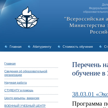
Дал
Федерального
образовательног
"Всероссийская 
Министерства 
Россий
Главная
Абитуриенту
Стоимость обучения
Ст
Перечень н
Главная
обучение в 
Сведения об образовательной
организации
Научная работа
СТУДЕНТУ в помощь
38.03.01 «Э
Центр карьеры, вакансии
Программа п
ВОЕННЫЙ УЧЕБНЫЙ ЦЕНТР