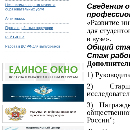
Сведения о
Независимая оценка качества
образовательных услуг
профессио
Антитеррор
«Развитие ин
Противодействие коррупции
для студенто
в вузе».
РЕЙТИНГИ
Общий ста
Работа в ВС РФ для выпускников
Стаж рабо
Дополнител
1) Руководи
2) Старш
исследовател
3) Награжд
общественн
России";