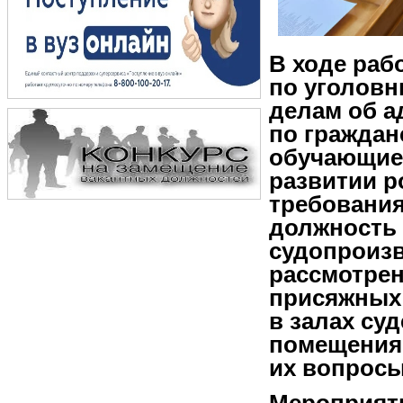
В ходе раб
по уголовны
делам об 
по гражданс
обучающиес
развитии р
требования
должность 
судопроизв
рассмотрен
присяжных 
в залах су
помещения,
их вопросы