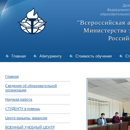
Дал
Федерального
образовательног
"Всероссийская 
Министерства 
Россий
Главная
Абитуриенту
Стоимость обучения
Ст
Главная
Сведения об образовательной
организации
Научная работа
СТУДЕНТУ в помощь
Центр карьеры, вакансии
ВОЕННЫЙ УЧЕБНЫЙ ЦЕНТР