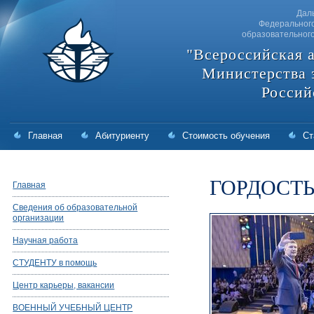
Дал
Федерального
образовательног
"Всероссийская 
Министерства 
Россий
Главная
Абитуриенту
Стоимость обучения
Ст
ГОРДОСТЬ
Главная
Сведения об образовательной
организации
Научная работа
СТУДЕНТУ в помощь
Центр карьеры, вакансии
ВОЕННЫЙ УЧЕБНЫЙ ЦЕНТР