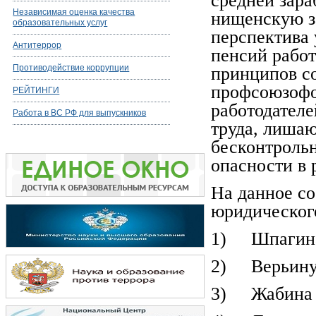
средней зара
Независимая оценка качества
нищенскую з
образовательных услуг
перспектива 
Антитеррор
пенсий рабо
Противодействие коррупции
принципов со
профсоюзофо
РЕЙТИНГИ
работодателе
Работа в ВС РФ для выпускников
труда, лиша
бесконтроль
опасности в 
На данное с
юридическог
1) Шпагина
2) Верьин
3) Жабина 