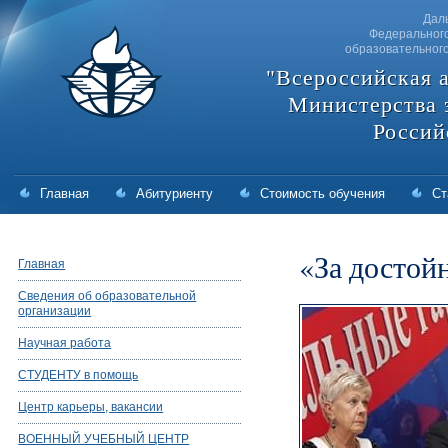
Дал
Федерального
образовательног
"Всероссийская 
Министерства 
Россий
Главная
Абитуриенту
Стоимость обучения
Ст
«За достой
Главная
Сведения об образовательной
организации
Научная работа
СТУДЕНТУ в помощь
Центр карьеры, вакансии
ВОЕННЫЙ УЧЕБНЫЙ ЦЕНТР