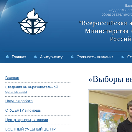
Дал
Федерального
образовательног
"Всероссийская 
Министерства 
Россий
Главная
Абитуриенту
Стоимость обучения
Ст
«Выборы вы
Главная
Сведения об образовательной
организации
Научная работа
СТУДЕНТУ в помощь
Центр карьеры, вакансии
ВОЕННЫЙ УЧЕБНЫЙ ЦЕНТР