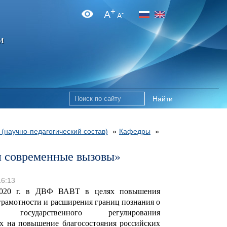
+
A
-
A
и
Найти
 (научно-педагогический состав)
»
Кафедры
»
и современные вызовы»
16:13
2020 г. в ДВФ ВАВТ в целях повышения
рамотности и расширения границ познания о
х государственного регулирования
х на повышение благосостояния российских