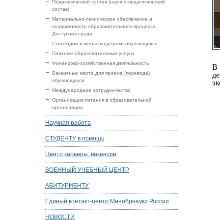
Педагогический состав (научно-педагогический
состав)
Материально-техническое обеспечение и
оснащенность образовательного процесса.
Доступная среда
Стипендии и меры поддержки обучающихся
Платные образовательные услуги
Финансово-хозяйственная деятельность
В
Вакантные места для приема (перевода)
де
обучающихся
эк
Международное сотрудничество
Организация питания в образовательной
организации
Научная работа
СТУДЕНТУ в помощь
Центр карьеры, вакансии
ВОЕННЫЙ УЧЕБНЫЙ ЦЕНТР
АБИТУРИЕНТУ
Единый контакт-центр Минобрнауки России
НОВОСТИ