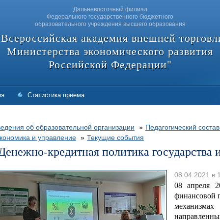
Дальневосточный филиал
Федерального государственного бюджетного
образовательного учреждения высшего образования
"Всероссийская академия внешней торговл
Министерства экономического развития
Российской Федерации"
ия
Статистика приема
едения об образовательной организации
»
Педагогический состав
кономика и управление
»
Текущие события
Денежно-кредитная политика государства 
08.04.2021 в 
08 апреля 
финансовой г
механизма
направленны