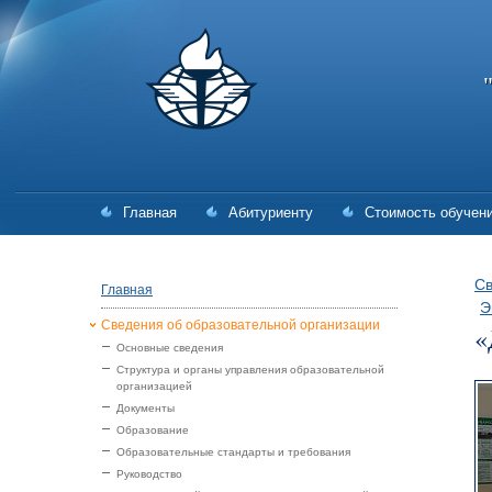
Главная
Абитуриенту
Стоимость обучен
Св
Главная
Э
Сведения об образовательной организации
«
Основные сведения
Структура и органы управления образовательной
организацией
Документы
Образование
Образовательные стандарты и требования
Руководство