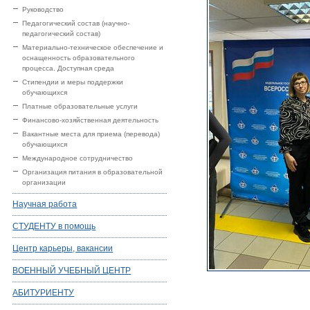
Руководство
Педагогический состав (научно-
педагогический состав)
Материально-техническое обеспечение и
оснащенность образовательного
процесса. Доступная среда
Стипендии и меры поддержки
обучающихся
Платные образовательные услуги
Финансово-хозяйственная деятельность
Вакантные места для приема (перевода)
обучающихся
Международное сотрудничество
Организация питания в образовательной
организации
Научная работа
СТУДЕНТУ в помощь
Центр карьеры, вакансии
ВОЕННЫЙ УЧЕБНЫЙ ЦЕНТР
АБИТУРИЕНТУ