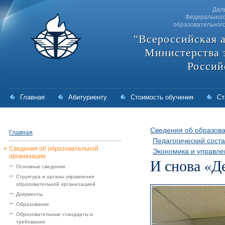
Дал
Федерального
образовательног
"Всероссийская 
Министерства 
Россий
Главная
Абитуриенту
Стоимость обучения
Ст
Сведения об образова
Главная
Педагогический соста
Сведения об образовательной
Экономика и управле
организации
И снова «Д
Основные сведения
Структура и органы управления
образовательной организацией
Документы
Образование
Образовательные стандарты и
требования