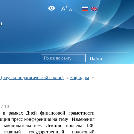
+
A
-
A
и
Найти
 (научно-педагогический состав)
»
Кафедры
»
17:10
г. в рамках Дней финансовой грамотности
екция-пресс-конференция на тему «Изменения
 законодательстве». Лекцию провела Т.Ф.
 главный государственный налоговый