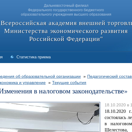
Дальневосточный филиал
Федерального государственного бюджетного
образовательного учреждения высшего образования
"Всероссийская академия внешней торговл
Министерства экономического развития
Российской Федерации"
ия
Статистика приема
едения об образовательной организации
»
Педагогический состав
кономика и управление
»
Текущие события
Изменения в налоговом законодательстве»
18.10.2020 в 
18.10.2020 
состоялась л
в налоговом
Шелестова,