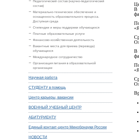
Педагогический состав (научно-педагогический
Це
состав)
В 
Материально-техническое обеспечение и
ф
оснащенность образовательного процесса.
Доступная среда
По
«
Стипендии и меры поддержки обучающихся
Платные образовательные услуги
Ср
Финансово-хозяйственная деятельность
Ол
Вакантные места для приема (перевода)
В 
обучающихся
ф
Международное сотрудничество
Организация питания в образовательной
По
организации
«
Научная работа
Ср
Ол
СТУДЕНТУ в помощь
Вр
Центр карьеры, вакансии
ВОЕННЫЙ УЧЕБНЫЙ ЦЕНТР
АБИТУРИЕНТУ
Единый контакт-центр Минобрнауки России
НОВОСТИ