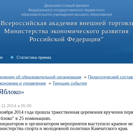
Дальневосточный филиал
Федерального государственного бюджетного
образовательного учреждения высшего образования
"Всероссийская академия внешней торговл
Министерства экономического развития
Российской Федерации"
ия
Статистика приема
едения об образовательной организации
»
Педагогический состав
кономика и управление
»
Текущие события
Яблоко»
.11.2014 в 05:00
ноября 2014 года прошла тржественная церемония вручения пе
блоко" в 25 номинациях.
ициатором и организатором мероприятия выступило краевое м
нистерства спорта и молодежной политики Камчатского края.