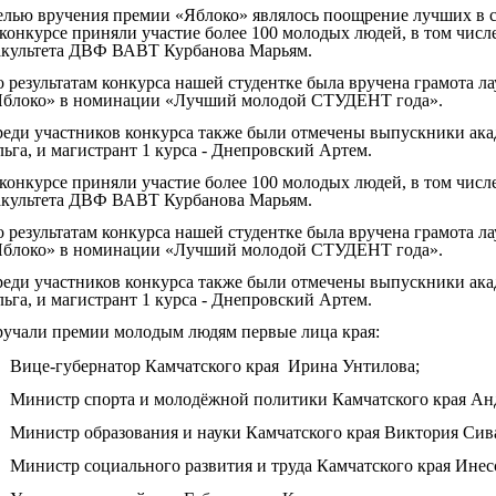
лью вручения премии «Яблоко» являлось поощрение лучших в с
конкурсе приняли участие более 100 молодых людей, в том числе
акультета ДВФ ВАВТ Курбанова Марьям.
 результатам конкурса нашей студентке была вручена грамота л
Яблоко» в номинации «Лучший молодой СТУДЕНТ года».
еди участников конкурса также были отмечены выпускники ак
ьга, и магистрант 1 курса - Днепровский Артем.
конкурсе приняли участие более 100 молодых людей, в том числе
акультета ДВФ ВАВТ Курбанова Марьям.
 результатам конкурса нашей студентке была вручена грамота л
Яблоко» в номинации «Лучший молодой СТУДЕНТ года».
еди участников конкурса также были отмечены выпускники ак
ьга, и магистрант 1 курса - Днепровский Артем.
учали премии молодым людям первые лица края:
Вице-губернатор Камчатского края Ирина Унтилова;
Министр спорта и молодёжной политики Камчатского края Ан
Министр образования и науки Камчатского края Виктория Сив
Министр социального развития и труда Камчатского края Инес