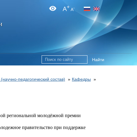
+
A
-
A
и
Найти
 (научно-педагогический состав)
»
Кафедры
»
рвой региональной молодёжной премии
олодежное правительство при поддержке