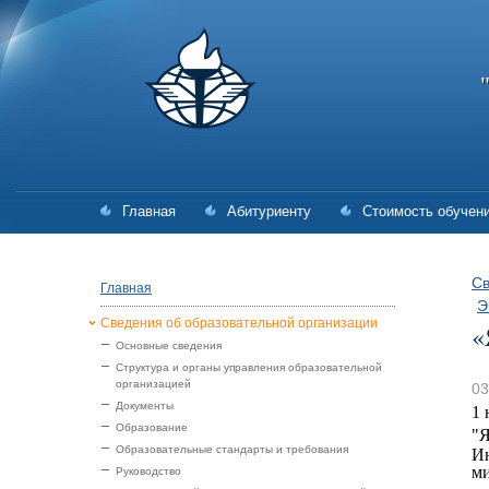
Главная
Абитуриенту
Стоимость обучен
Св
Главная
Э
Сведения об образовательной организации
«
Основные сведения
Структура и органы управления образовательной
организацией
03
Документы
1 
Образование
"Я
Образовательные стандарты и требования
Ин
ми
Руководство