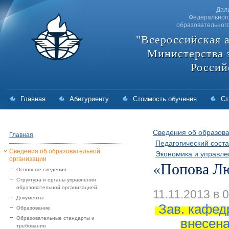
Дал
Федерального
образовательног
"Всероссийская 
Министерства 
Россий
Главная
Абитуриенту
Стоимость обучения
Ст
Сведения об образова
Главная
Педагогический соста
Сведения об образовательной
Экономика и управле
организации
«Попова Л
Основные сведения
Структура и органы управления
образовательной организацией
11.11.2013 в 
Документы
Зав. кафе
Образование
Образовательные стандарты и
внесена
требования