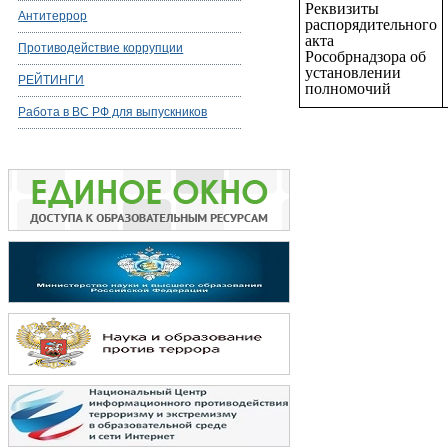
Реквизиты
Антитеррор
распорядительного
акта
Противодействие коррупции
Рособрнадзора об
установлении
РЕЙТИНГИ
полномочий
Работа в ВС РФ для выпускников