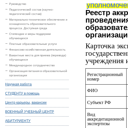
уполномоче
Руководство
Педагогический состав (научно-
Реестр акк
педагогический состав)
проведения
Материально-техническое обеспечение и
оснащенность образовательного
образовате
процесса. Доступная среда
организаци
Стипендии и меры поддержки
обучающихся
Карточка экс
Платные образовательные услуги
Финансово-хозяйственная деятельность
государствен
Вакантные места для приема (перевода)
учреждения 
обучающихся
Международное сотрудничество
Организация питания в образовательной
Регистрационный
организации
номер
Научная работа
ФИО
СТУДЕНТУ в помощь
Субъект РФ
Центр карьеры, вакансии
ВОЕННЫЙ УЧЕБНЫЙ ЦЕНТР
Вид
аккредитационной
АБИТУРИЕНТУ
экспертизы