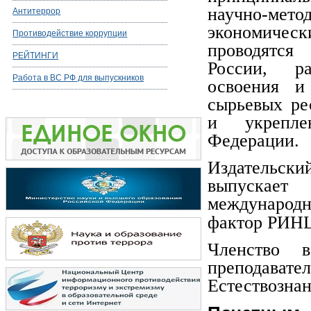
научно-мет
Антитеррор
экономическ
Противодействие коррупции
проводятся
РЕЙТИНГИ
России, ра
Работа в ВС РФ для выпускников
освоения и
сырьевых ре
и укрепле
Федерации.
Издательс
выпускает
международ
фактор РИНЦ
Членство 
преподавате
Естествознан