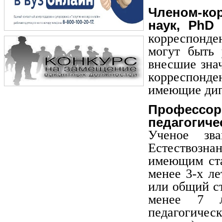
Членом-ко
наук, PhD
корреспонде
могут быть 
внесшие зна
корреспонде
имеющие дипл
Профессо
педагогиче
Ученое зв
Естествозн
имеющим ста
менее 3-х л
или общий с
менее 7 л
педагогиче