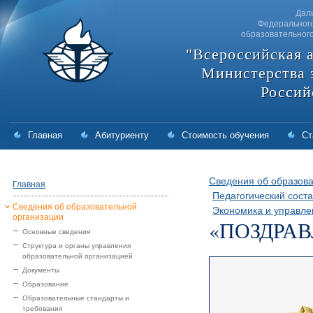
Дал
Федерального
образовательног
"Всероссийская 
Министерства 
Россий
Главная
Абитуриенту
Стоимость обучения
Ст
Сведения об образова
Главная
Педагогический соста
Сведения об образовательной
Экономика и управле
организации
«ПОЗДРАВ
Основные сведения
Структура и органы управления
образовательной организацией
Документы
Образование
Образовательные стандарты и
требования