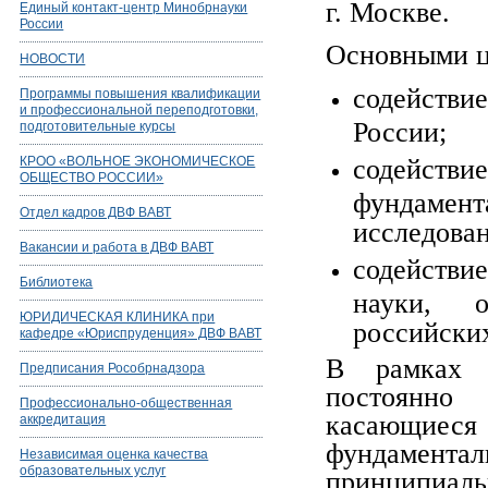
г. Москве.
Единый контакт-центр Минобрнауки
России
Основными ц
НОВОСТИ
содействие
Программы повышения квалификации
и профессиональной переподготовки,
России;
подготовительные курсы
КРОО «ВОЛЬНОЕ ЭКОНОМИЧЕСКОЕ
содейст
ОБЩЕСТВО РОССИИ»
фундаме
Отдел кадров ДВФ ВАВТ
исследова
Вакансии и работа в ДВФ ВАВТ
содействи
Библиотека
науки, о
ЮРИДИЧЕСКАЯ КЛИНИКА при
российских
кафедре «Юриспруденция» ДВФ ВАВТ
В рамках 
Предписания Рособрнадзора
постоянно 
Профессионально-общественная
касающиеся 
аккредитация
фундамента
Независимая оценка качества
образовательных услуг
принципиал