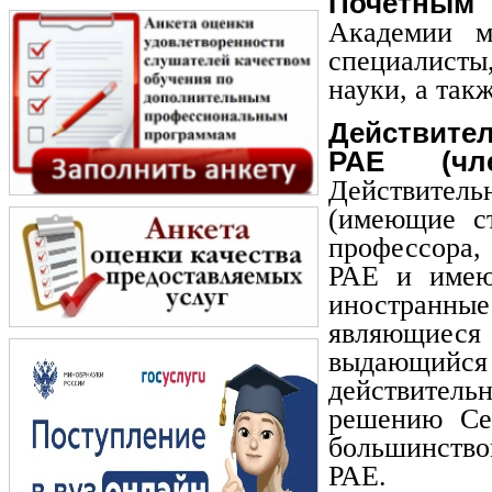
Почетным 
Академии м
специалисты
науки, а так
Действите
РАЕ (чл
Действитель
(имеющие ст
профессора,
РАЕ и имею
иностранн
являющиеся 
выдающийс
действител
решению Се
большинств
РАЕ.