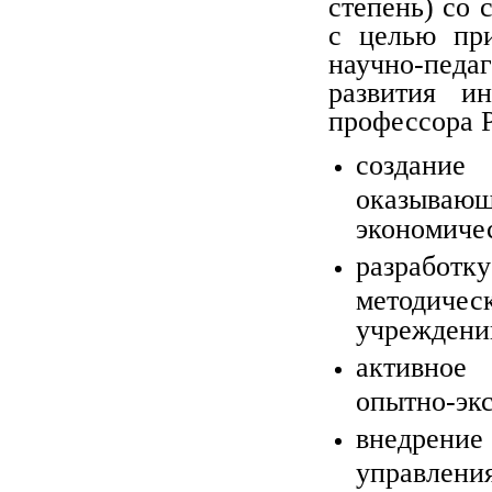
степень) со 
с целью при
научно-педа
развития и
профессора Р
создани
оказываю
экономичес
разработ
методич
учреждени
активное
опытно-эк
внедрени
управлени