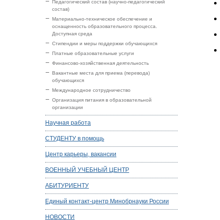
Педагогический состав (научно-педагогический
состав)
Материально-техническое обеспечение и
оснащенность образовательного процесса.
Доступная среда
Стипендии и меры поддержки обучающихся
Платные образовательные услуги
Финансово-хозяйственная деятельность
Вакантные места для приема (перевода)
обучающихся
Международное сотрудничество
Организация питания в образовательной
организации
Научная работа
СТУДЕНТУ в помощь
Центр карьеры, вакансии
ВОЕННЫЙ УЧЕБНЫЙ ЦЕНТР
АБИТУРИЕНТУ
Единый контакт-центр Минобрнауки России
НОВОСТИ