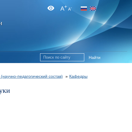
+
A
-
A
и
Найти
 (научно-педагогический состав)
»
Кафедры
уки