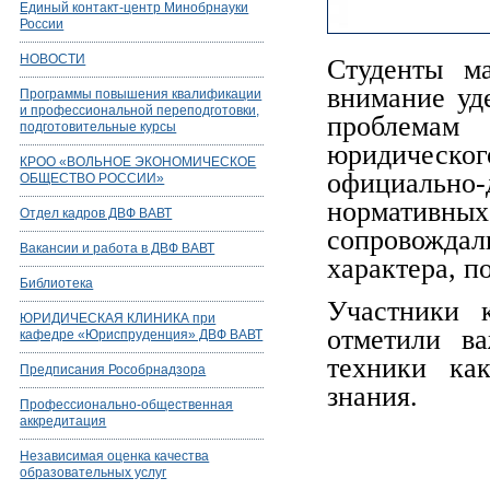
Единый контакт-центр Минобрнауки
России
НОВОСТИ
Студенты м
внимание уд
Программы повышения квалификации
и профессиональной переподготовки,
проблемам
подготовительные курсы
юридическ
КРОО «ВОЛЬНОЕ ЭКОНОМИЧЕСКОЕ
официальн
ОБЩЕСТВО РОССИИ»
нормативн
Отдел кадров ДВФ ВАВТ
сопровожд
Вакансии и работа в ДВФ ВАВТ
характера, 
Библиотека
Участники 
ЮРИДИЧЕСКАЯ КЛИНИКА при
отметили в
кафедре «Юриспруденция» ДВФ ВАВТ
техники как
Предписания Рособрнадзора
знания.
Профессионально-общественная
аккредитация
Независимая оценка качества
образовательных услуг