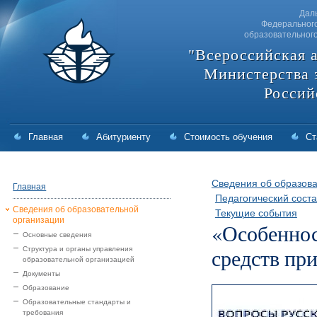
Дал
Федерального
образовательног
"Всероссийская 
Министерства 
Россий
Главная
Абитуриенту
Стоимость обучения
Ст
Сведения об образова
Главная
Педагогический соста
Сведения об образовательной
Текущие события
организации
«Особеннос
Основные сведения
средств пр
Структура и органы управления
образовательной организацией
Документы
Образование
Образовательные стандарты и
требования