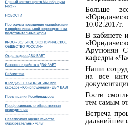
Единый контакт-центр Минобрнауки
России
Больше все
«Юридичес
НОВОСТИ
10.02.2017г.
Программы повышения квалификации
и профессиональной переподготовки,
подготовительные курсы
В кабинете и
«Юридичес
КРОО «ВОЛЬНОЕ ЭКОНОМИЧЕСКОЕ
ОБЩЕСТВО РОССИИ»
Арутюнян С
кафедры «Ча
Отдел кадров ДВФ ВАВТ
Вакансии и работа в ДВФ ВАВТ
Наши сотруд
Библиотека
на все инт
документацию
ЮРИДИЧЕСКАЯ КЛИНИКА при
кафедре «Юриспруденция» ДВФ ВАВТ
Гости смогл
Предписания Рособрнадзора
тем самым от
Профессионально-общественная
аккредитация
Встреча про
дальнейшее с
Независимая оценка качества
образовательных услуг