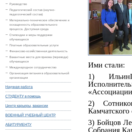
Руководство
Педагогический состав (научно-
педагогический состав)
Материально-техническое обеспечение и
оснащенность образовательного
процесса. Доступная среда
Стипендии и меры поддержки
обучающихся
Платные образовательные услуги
Финансово-хозяйственная деятельность
Вакантные места для приема (перевода)
обучающихся
Ими стали:
Международное сотрудничество
Организация питания в образовательной
1) Ильин
организации
Исполнител
Научная работа
«Ассоциации
СТУДЕНТУ в помощь
2) Сотнико
Центр карьеры, вакансии
Камчатского 
ВОЕННЫЙ УЧЕБНЫЙ ЦЕНТР
3) Бойцов Ле
АБИТУРИЕНТУ
Собрания Кам