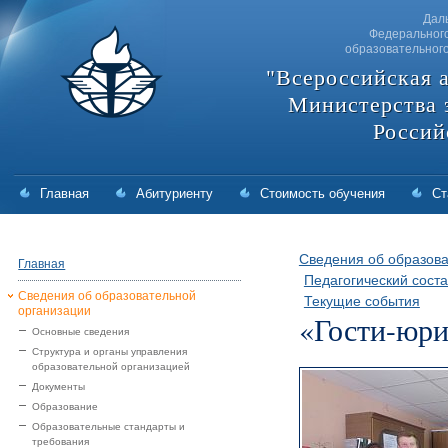
Дал
Федерального
образовательног
"Всероссийская 
Министерства 
Россий
Главная
Абитуриенту
Стоимость обучения
Ст
Сведения об образова
Главная
Педагогический соста
Сведения об образовательной
Текущие события
организации
«Гости-юр
Основные сведения
Структура и органы управления
образовательной организацией
Документы
Образование
Образовательные стандарты и
требования