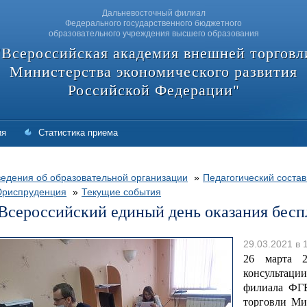
Дальневосточный филиал
Федерального государственного бюджетного
образовательного учреждения высшего образования
"Всероссийская академия внешней торговл
Министерства экономического развития
Российской Федерации"
ия
Статистика приема
едения об образовательной организации
»
Педагогический состав
риспруденция
»
Текущие события
Всероссийский единый день оказания бес
29.03.2021 в 
26 марта 2
консультаци
филиала ФГ
торговли Ми