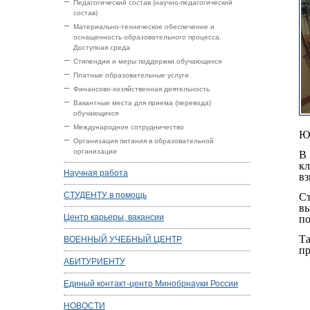
Педагогический состав (научно-педагогический
состав)
Материально-техническое обеспечение и
оснащенность образовательного процесса.
Доступная среда
Стипендии и меры поддержки обучающихся
Платные образовательные услуги
Финансово-хозяйственная деятельность
Вакантные места для приема (перевода)
обучающихся
Международное сотрудничество
Юр
Организация питания в образовательной
организации
В 
к
Научная работа
вз
СТУДЕНТУ в помощь
С
в
Центр карьеры, вакансии
п
Т
ВОЕННЫЙ УЧЕБНЫЙ ЦЕНТР
пр
АБИТУРИЕНТУ
Единый контакт-центр Минобрнауки России
НОВОСТИ