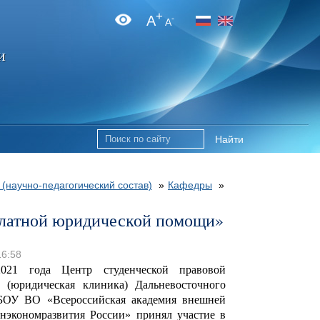
+
A
-
A
и
Найти
 (научно-педагогический состав)
»
Кафедры
»
платной юридической помощи»
16:58
021 года Центр студенческой правовой
и (юридическая клиника) Дальневосточного
БОУ ВО «Всероссийская академия внешней
нэкономразвития России» принял участие в