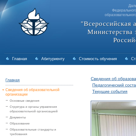
Дал
Федерального
образовательног
"Всероссийская 
Министерства 
Россий
Главная
Абитуриенту
Стоимость обучения
Ст
Сведения об образова
Главная
Педагогический соста
Сведения об образовательной
Текущие события
организации
Основные сведения
Структура и органы управления
образовательной организацией
Документы
Образование
Образовательные стандарты и
требования