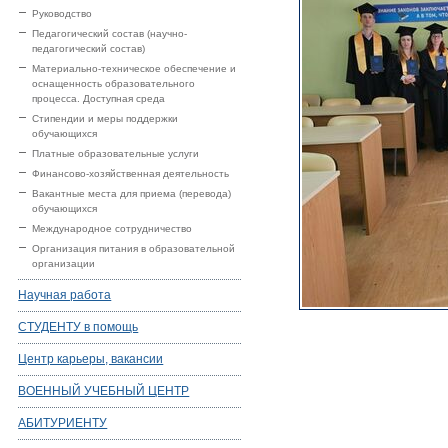
Руководство
Педагогический состав (научно-
педагогический состав)
Материально-техническое обеспечение и
оснащенность образовательного
процесса. Доступная среда
Стипендии и меры поддержки
обучающихся
Платные образовательные услуги
Финансово-хозяйственная деятельность
Вакантные места для приема (перевода)
обучающихся
Международное сотрудничество
Организация питания в образовательной
организации
Научная работа
СТУДЕНТУ в помощь
Центр карьеры, вакансии
ВОЕННЫЙ УЧЕБНЫЙ ЦЕНТР
АБИТУРИЕНТУ