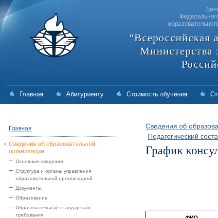
Дал
Федерального
образовательног
"Всероссийская 
Министерства 
Россий
Главная
Абитуриенту
Стоимость обучения
Ст
Сведения об образова
Главная
Педагогический соста
Сведения об образовательной
График консул
организации
Основные сведения
Структура и органы управления
образовательной организацией
Документы
Образование
Образовательные стандарты и
требования
ФИО