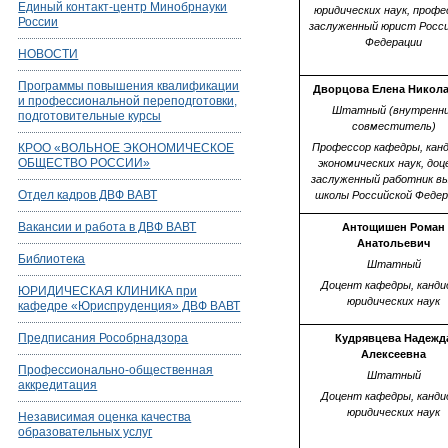
Единый контакт-центр Минобрнауки
юридических наук, профе
России
заслуженный юрист Росс
Федерации
НОВОСТИ
Программы повышения квалификации
Дворцова Елена Никол
и профессиональной переподготовки,
Штатный (внутренн
подготовительные курсы
совместитель)
КРОО «ВОЛЬНОЕ ЭКОНОМИЧЕСКОЕ
Профессор кафедры, кан
ОБЩЕСТВО РОССИИ»
экономических наук, доц
заслуженный работник в
Отдел кадров ДВФ ВАВТ
школы Российской Феде
Вакансии и работа в ДВФ ВАВТ
Антощишен Роман
Анатольевич
Библиотека
Штатный
Доцент кафедры, канд
ЮРИДИЧЕСКАЯ КЛИНИКА при
юридических наук
кафедре «Юриспруденция» ДВФ ВАВТ
Предписания Рособрнадзора
Кудрявцева Надежд
Алексеевна
Профессионально-общественная
Штатный
аккредитация
Доцент кафедры, канд
юридических наук
Независимая оценка качества
образовательных услуг