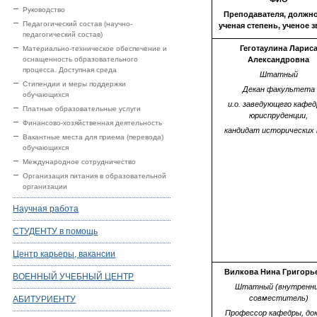
Руководство
Преподавателя, должно
Педагогический состав (научно-
ученая степень, ученое 
педагогический состав)
Геготаулина Ларис
Материально-техническое обеспечение и
оснащенность образовательного
Александровна
процесса. Доступная среда
Штатный
Стипендии и меры поддержки
Декан факультета
обучающихся
и.о. заведующего кафе
Платные образовательные услуги
юриспруденции,
Финансово-хозяйственная деятельность
кандидат исторических 
Вакантные места для приема (перевода)
обучающихся
Международное сотрудничество
Организация питания в образовательной
организации
Научная работа
СТУДЕНТУ в помощь
Центр карьеры, вакансии
Вилкова Нина Григорь
ВОЕННЫЙ УЧЕБНЫЙ ЦЕНТР
Штатный (внутренн
совместитель)
АБИТУРИЕНТУ
Профессор кафедры, до