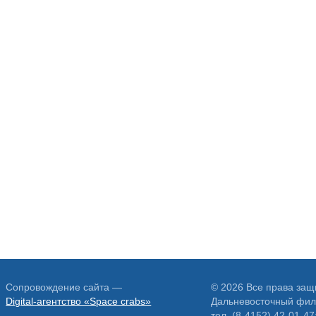
Сопровождение сайта —
© 2026 Все права за
Digital-агентство «Space crabs»
Дальневосточный фил
тел. (8-4152) 42-01-47