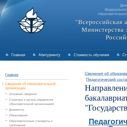
Дал
Федерального
образовательног
"Всероссийская 
Министерства 
Россий
Главная
Абитуриенту
Стоимость обучения
Ст
Сведения об образова
Главная
Педагогический соста
Сведения об образовательной
Направлени
организации
бакалавриа
Основные сведения
Структура и органы управления
"Государст
образовательной организацией
Документы
Образование
Педагогич
Образовательные стандарты и
требования