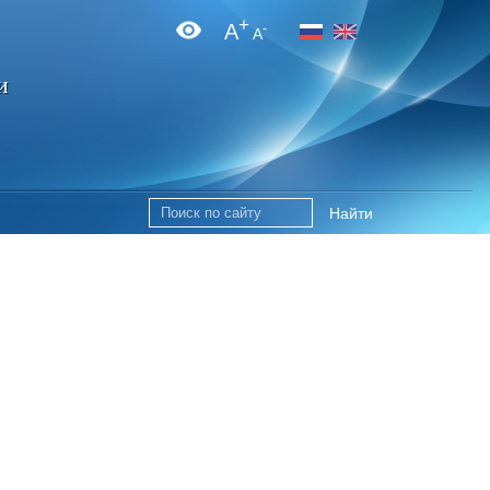
+
A
-
A
и
Найти