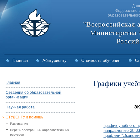
Дал
Федерального
образовательног
"Всероссийская 
Министерства 
Россий
Главная
Абитуриенту
Стоимость обучения
Ст
Графики учебн
Главная
Сведения об образовательной
организации
ЭК
Научная работа
СТУДЕНТУ в помощь
Расписание
График учебного п
Перечь электронных образовательных
направлению 38.03
ресурсов
профили "Экономик