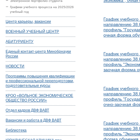
экономика", очная
Электронное портфолио студента
Графики учебного процесса на 2025/2026
учебный год
График учебного 
Центр карьеры, вакансии
направлению 38.0
профиль "Госуда
ВОЕННЫЙ УЧЕБНЫЙ ЦЕНТР
очная форма обу
АБИТУРИЕНТУ
Единый контакт-центр Минобрнауки
График учебного 
России
направлению 38.0
профиль "Экономи
НОВОСТИ
заочная форма о
Программы повышения квалификации
и профессиональной переподготовки,
подготовительные курсы
График учебного 
направлению 38.0
КРОО «ВОЛЬНОЕ ЭКОНОМИЧЕСКОЕ
профиль "Госуда
ОБЩЕСТВО РОССИИ»
очно-заочная фо
Отдел кадров ДВФ ВАВТ
Вакансии и работа в ДВФ ВАВТ
График учебного 
направлению 38.0
Библиотека
профиль "Эконом
форма обучения