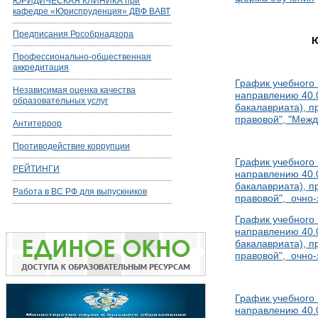
ЮРИДИЧЕСКАЯ КЛИНИКА при
кафедре «Юриспруденция» ДВФ ВАВТ
Предписания Рособрнадзора
Профессионально-общественная
аккредитация
График учебного 
Независимая оценка качества
направлению 40.
образовательных услуг
бакалавриата), п
правовой", "Меж
Антитеррор
Противодействие коррупции
График учебного 
РЕЙТИНГИ
направлению 40.
бакалавриата), п
Работа в ВС РФ для выпускников
правовой", очно
График учебного 
направлению 40.
бакалавриата), п
правовой", очно
График учебного 
направлению 40.