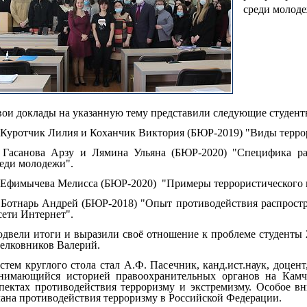
среди молод
ои доклады на указанную тему представили следующие студент
 Куротчик Лилия и Коханчик Виктория (БЮР-2019) "Виды террор
. Гасанова Арзу и Лямина Ульяна (БЮР-2020) "Специфика ра
еди молодежи".
 Ефимычева Мелисса (БЮР-2020) "Примеры террористического 
 Ботнарь Андрей (БЮР-2018) "Опыт противодействия распростр
сети Интернет".
двели итоги и выразили своё отношение к проблеме студенты 
елковников Валерий.
стем круглого стола стал А.Ф. Пасечник, канд.ист.наук, доце
анимающийся историей правоохранительных органов на Камча
пектах противодействия терроризму и экстремизму. Особое в
ана противодействия терроризму в Российской Федерации.