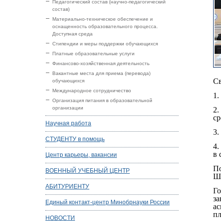
Педагогический состав (научно-педагогический
состав)
Материально-техническое обеспечение и
оснащенность образовательного процесса.
Доступная среда
Стипендии и меры поддержки обучающихся
Платные образовательные услуги
Финансово-хозяйственная деятельность
Вакантные места для приема (перевода)
Св
обучающихся
Международное сотрудничество
1.
Организация питания в образовательной
организации
2
ср
Научная работа
3.
СТУДЕНТУ в помощь
4.
в 
Центр карьеры, вакансии
По
ВОЕННЫЙ УЧЕБНЫЙ ЦЕНТР
Ш
АБИТУРИЕНТУ
Го
з
Единый контакт-центр Минобрнауки России
ас
пл
НОВОСТИ