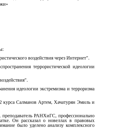
ежи»
ы:
истического воздействия через Интернет".
спространения террористической идеологии
воздействия".
анения идеологии экстремизма и терроризма
2 курса Салманов Артем, Хачатурян Эмиль и
нт, преподаватель РАНХиГС, профессионально
тке. Он рассказал о новеллах в правовых
нимание было уделено анализу комплексного