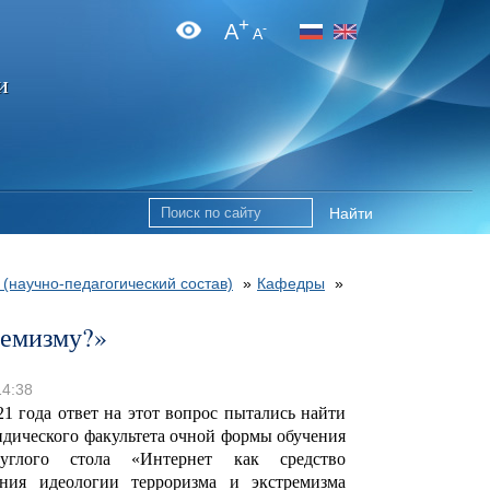
+
A
-
A
и
Найти
 (научно-педагогический состав)
»
Кафедры
»
ремизму?»
14:38
21 года ответ на этот вопрос пытались найти
дического факультета очной формы обучения
глого стола «Интернет как средство
ения идеологии терроризма и экстремизма