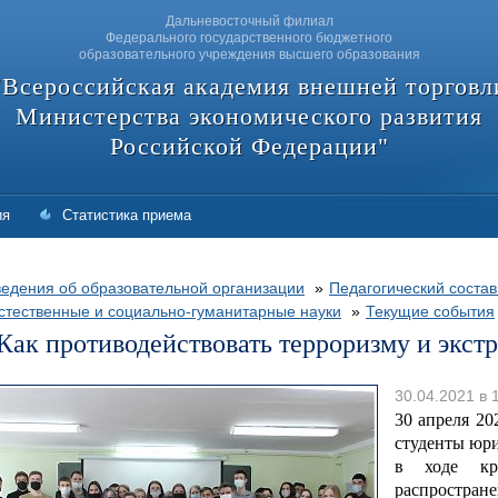
Дальневосточный филиал
Федерального государственного бюджетного
образовательного учреждения высшего образования
"Всероссийская академия внешней торговл
Министерства экономического развития
Российской Федерации"
ия
Статистика приема
едения об образовательной организации
»
Педагогический состав
стественные и социально-гуманитарные науки
»
Текущие события
Как противодействовать терроризму и экст
30.04.2021 в 
30 апреля 20
студенты юри
в ходе кру
распростран